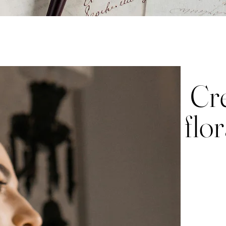
Cr
flo