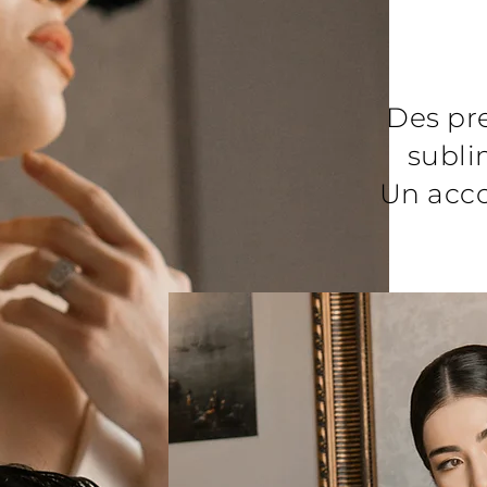
Des pr
subli
Un acc