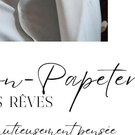
on-Papete
S RÊVES
utieusement pensée