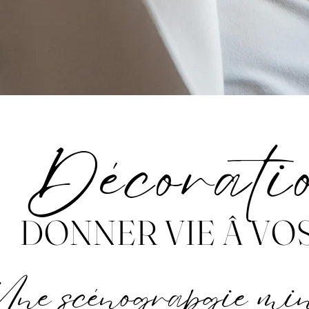
Décorati
DONNER VIE Â VO
Une scénograpgie min