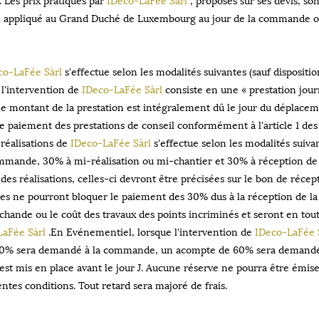
 appliqué au Grand Duché de Luxembourg au jour de la commande ou d
co-LaFée Sàrl
s'effectue selon les modalités suivantes (sauf dispositio
 l'intervention de
IDeco-LaFée Sàrl
consiste en une « prestation jou
, le montant de la prestation est intégralement dû le jour du déplace
e paiement des prestations de conseil conformément à l'article 1 de
 réalisations de
IDeco-LaFée Sàrl
s'effectue selon les modalités suivan
ommande, 30% à mi-réalisation ou mi-chantier et 30% à réception de la
es réalisations, celles-ci devront être précisées sur le bon de récepti
ves ne pourront bloquer le paiement des 30% dus à la réception de la
chande ou le coût des travaux des points incriminés et seront en tou
LaFée Sàrl
.En Evénementiel, lorsque l'intervention de
IDeco-LaFée 
30% sera demandé à la commande, un acompte de 60% sera demandé à J
st mis en place avant le jour J. Aucune réserve ne pourra être émis
ntes conditions. Tout retard sera majoré de frais.