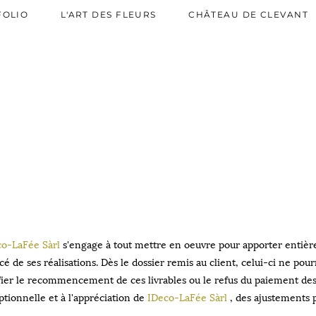
AW-819544445
FOLIO
L'ART DES FLEURS
CHÂTEAU DE CLEVANT
o-LaFée Sàrl
s'engage à tout mettre en oeuvre pour apporter entière s
cé de ses réalisations. Dès le dossier remis au client, celui-ci ne pou
fier le recommencement de ces livrables ou le refus du paiement des p
tionnelle et à l'appréciation de
IDeco-LaFée Sàrl
, des ajustements 