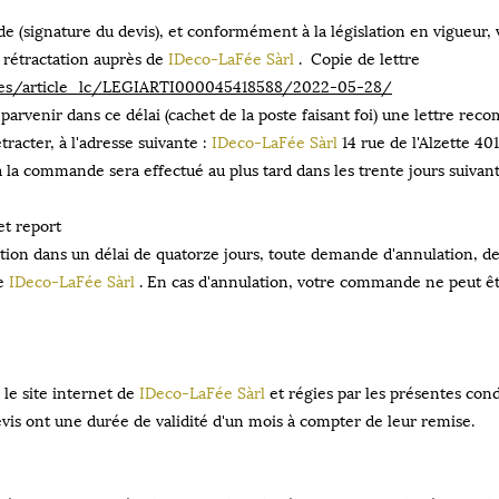
 (signature du devis), et conformément à la législation en vigueur, 
e rétractation auprès de
IDeco-LaFée Sàrl
. Copie de lettre
codes/article_lc/LEGIARTI000045418588/2022-05-28/
 parvenir dans ce délai (cachet de la poste faisant foi) une lettre r
tracter, à l'adresse suivante :
IDeco-LaFée Sàrl
14 rue de l'Alzette 40
 commande sera effectué au plus tard dans les trente jours suivant l
et report
ation dans un délai de quatorze jours, toute demande d'annulation, d
de
IDeco-LaFée Sàrl
. En cas d'annulation, votre commande ne peut ê
 le site internet de
IDeco-LaFée Sàrl
et régies par les présentes cond
vis ont une durée de validité d'un mois à compter de leur remise.