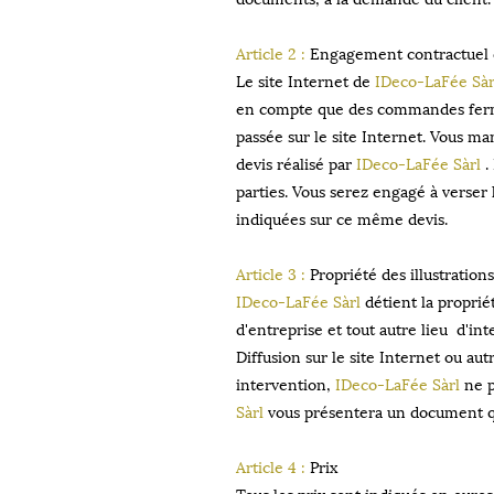
Article 2 :
Engagement contractuel e
Le site Internet de
IDeco-LaFée Sàr
en compte que des commandes ferme
passée sur le site Internet. Vous m
devis réalisé par
IDeco-LaFée Sàrl
.
parties. Vous serez engagé à verser 
indiquées sur ce même devis.
Article 3 :
Propriété des illustrations
IDeco-LaFée Sàrl
détient la propriét
d'entreprise et tout autre lieu d'int
Diffusion sur le site Internet ou au
intervention,
IDeco-LaFée Sàrl
ne p
Sàrl
vous présentera un document qui
Article 4 :
Prix
Tous les prix sont indiqués en euros