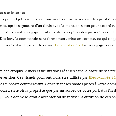
t site internet
l
a pour objet principal de fournir des informations sur les prestation
s, après signature d'un devis avec la mention « bon pour accord 
anifesterez votre engagement et votre acception des présentes condit
 Dès lors, la commande sera fermement prise en compte, ce qui enga
le montant indiqué sur le devis.
IDeco-LaFée Sàrl
sera engagé à réali
é des croquis, visuels et illustrations réalisés dans le cadre de ses pre
ervention. Ces visuels pourront alors être utilisés par
IDeco-LaFée Sà
tres supports commerciaux. Concernant les photos prises à votre domic
ourra en avoir la propriété que par un accord de votre part. A la fin
 vous donne le droit d'accepter ou de refuser la diffusion de ces ph
. Les prix pratiqués par
IDeco-LaFée Sàrl
, proposés sur ses devis, son