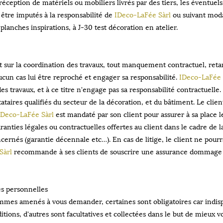
réception de matériels ou mobiliers livrés par des tiers, les éventuels
 être imputés à la responsabilité de
IDeco-LaFée Sàrl
ou suivant modal
planches inspirations, à J-30 test décoration en atelier.
t sur la coordination des travaux, tout manquement contractuel, reta
ucun cas lui être reproché et engager sa responsabilité.
IDeco-LaFée 
des travaux, et à ce titre n'engage pas sa responsabilité contractuelle
tataires qualifiés du secteur de la décoration, et du bâtiment. Le clie
IDeco-LaFée Sàrl
est mandaté par son client pour assurer à sa place le
aranties légales ou contractuelles offertes au client dans le cadre de l
cernés (garantie décennale etc…). En cas de litige, le client ne pourr
Sàrl
recommande à ses clients de souscrire une assurance dommage 
s personnelles
mes amenés à vous demander, certaines sont obligatoires car indispe
itions, d'autres sont facultatives et collectées dans le but de mieux 