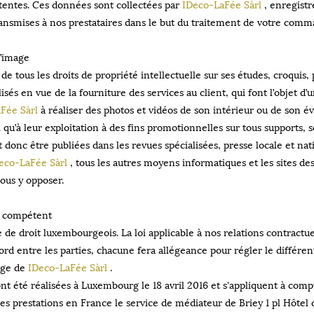
tentes. Ces données sont collectées par
IDeco-LaFée Sàrl
, enregistr
transmises à nos prestataires dans le but du traitement de votre com
’image
de tous les droits de propriété intellectuelle sur ses études, croquis, 
sés en vue de la fourniture des services au client, qui font l’objet d’u
Fée Sàrl
à réaliser des photos et vidéos de son intérieur ou de son 
si qu’à leur exploitation à des fins promotionnelles sur tous supports
t donc être publiées dans les revues spécialisées, presse locale et nat
eco-LaFée Sàrl
, tous les autres moyens informatiques et les sites de
vous y opposer.
al compétent
de droit luxembourgeois. La loi applicable à nos relations contractuell
 entre les parties, chacune fera allégeance pour régler le différent à 
ège de
IDeco-LaFée Sàrl
.
nt été réalisées à Luxembourg le 18 avril 2016 et s'appliquent à comp
es prestations en France le service de médiateur de Briey 1 pl Hôtel d