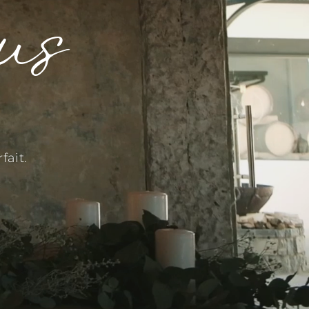
us
fait.