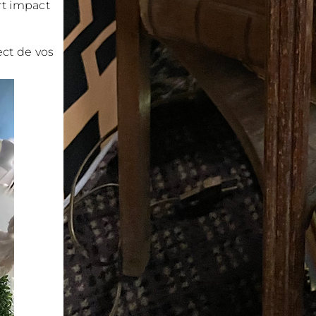
rt impact
ect de vos