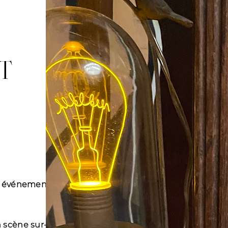
T
os événements
 scène sur-