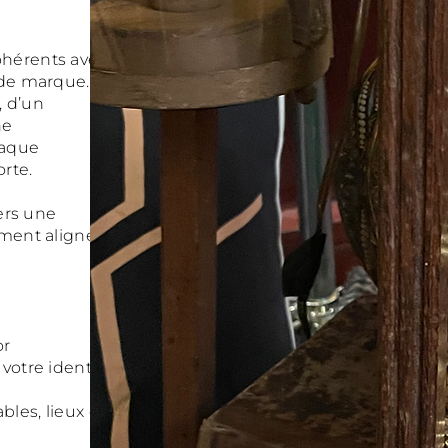
ohérents avec
 de marque.
, d’un
ne
haque
rte.
vers une
ement alignée
or
votre identité
bles, lieux de