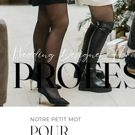
Wedding Designer Floral
PROFE
PROFE
NOTRE PETIT MOT
POUR