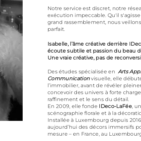
Notre service est discret, notre rés
exécution impeccable. Qu'il s'agisse
grand rassemblement, nous veillons 
parfait.
Isabelle, l’âme créative derrière IDec
écoute subtile et passion du beau d
Une vraie créative, pas de reconversio
Des études spécialisée en
Arts App
Communication
visuelle, elle début
l’immobilier, avant de révéler pleine
concevoir des univers à forte charge
raffinement et le sens du détail.
En 2009, elle fonde
IDeco-LaFée
, u
scénographie florale et à la décora
Installée à Luxembourg depuis 2016,
aujourd’hui des décors immersifs po
mesure – en France, au Luxembourg