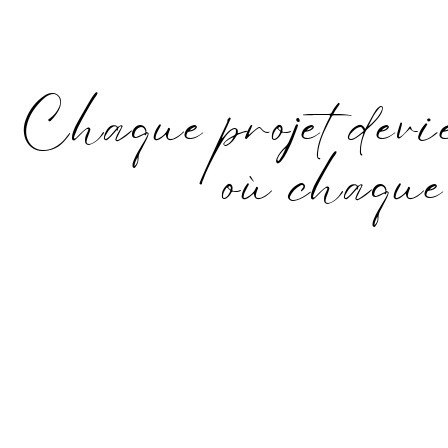
Chaque projet devie
où chaque 