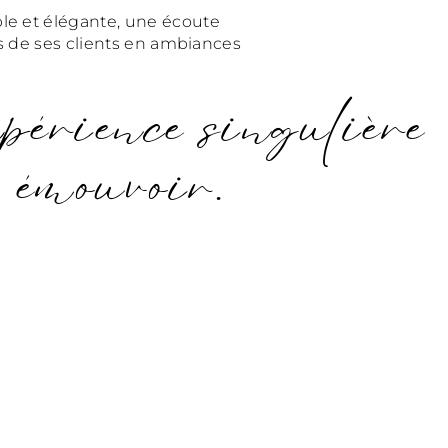
ble et élégante, une écoute
ves de ses clients en ambiances
xpérience singulière
r émouvoir.