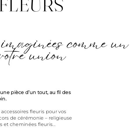
 FLEURS
es imaginées comme un
votre union
 pièce d’un tout, au fil des
in.
ccessoires fleuris pour vos
cors de cérémonie – religieuse
s et cheminées fleuris...