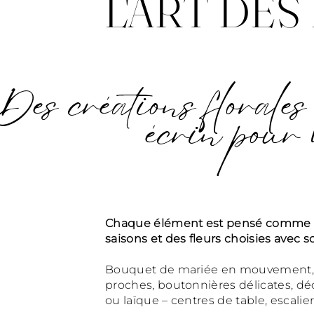
L'ART DES
​Des créations floral
écrin pour 
Chaque élément est pensé comme une
saisons et des fleurs choisies avec so
Bouquet de mariée en mouvement, a
proches, boutonnières délicates, dé
ou laïque – centres de table, escalier