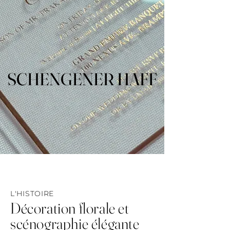
SCHENGENER HAFF
SCHENGENER HAFF
L'HISTOIRE
Décoration florale et
scénographie élégante