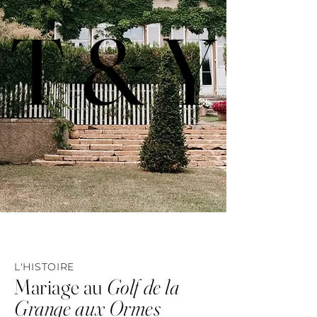
T & Y
T & Y
L'HISTOIRE
Mariage au
Golf de la
Grange aux Ormes