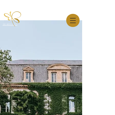
AW-819544445